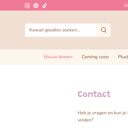
Meteen
G
naar
de
content
Nieuw binnen
Coming soon
Plus
Contact
Heb je vragen en kun j
vinden?