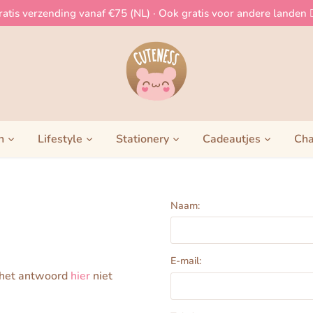
ratis verzending vanaf €75 (NL) · Ook gratis voor andere landen 👈
h
Lifestyle
Stationery
Cadeautjes
Cha
Naam:
E-mail:
e het antwoord
hier
niet