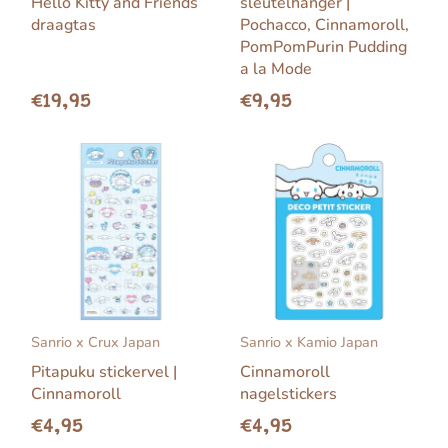
Hello Kitty and Friends
sleutelhanger |
draagtas
Pochacco, Cinnamoroll,
PomPomPurin Pudding
a la Mode
€19,95
€9,95
Sanrio x Crux Japan
Sanrio x Kamio Japan
Pitapuku stickervel |
Cinnamoroll
Cinnamoroll
nagelstickers
€4,95
€4,95