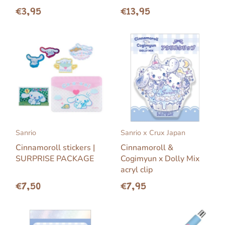
€3,95
€13,95
Sanrio
Sanrio x Crux Japan
Cinnamoroll stickers |
Cinnamoroll &
SURPRISE PACKAGE
Cogimyun x Dolly Mix
acryl clip
€7,50
€7,95