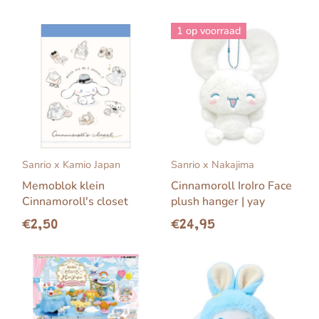
1 op voorraad
Sanrio x Kamio Japan
Sanrio x Nakajima
Memoblok klein
Cinnamoroll IroIro Face
Cinnamoroll's closet
plush hanger | yay
€2,50
€24,95