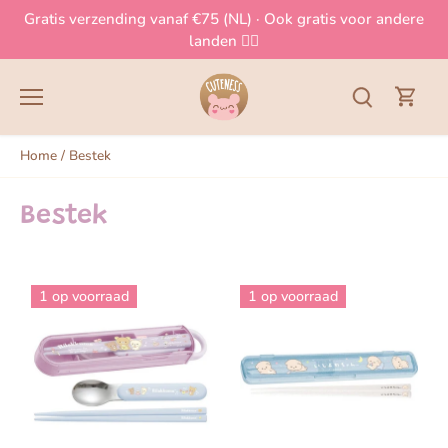
Meteen
Gratis verzending vanaf €75 (NL) · Ook gratis voor andere
naar
landen 👈🏻
de
content
Home
/
Bestek
Bestek
1 op voorraad
1 op voorraad