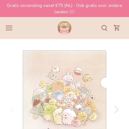
Meteen
Gratis verzending vanaf €75 (NL) · Ook gratis voor andere
naar
landen 👈🏻
de
content