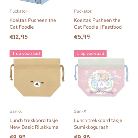
Puckator
Puckator
Koeltas Pusheen the
Koeltas Pusheen the
Cat Foodie
Cat Foodie | Fastfood
€12,95
€5,99
1 op voorraad
1 op voorraad
San-X
San-X
Lunch trekkoord tasje
Lunch trekkoord tasje
New Basic Rilakkuma
Sumikkogurashi
€9,95
€9,95