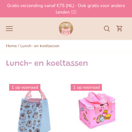
Meteen
Gratis verzending vanaf €75 (NL) · Ook gratis voor andere
naar
landen 👈🏻
de
content
Home
/
Lunch- en koeltassen
Lunch- en koeltassen
1 op voorraad
1 op voorraad